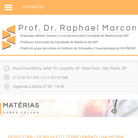
Matérias
Home
Formação
Entenda sua doença
Tratamentos
Matérias
Rua Dona Adma Jafet 74, conjunto 43 - Bela Vista - São Paulo, SP
Vídeos
(11) 2614-1325 / (11) 2614-1346
Consultórios
Segunda a Sexta 07:00 - 18:00
Contato
MATÉRIAS
SOBRE COLUNA
Especialista da coluna e suas deformidades
BEM ESTAR - FICAR MUITO TEMPO PARADO NA MESMA