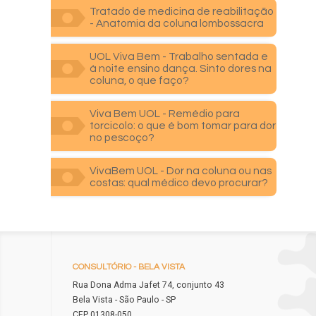
Tratado de medicina de reabilitação
- Anatomia da coluna lombossacra
UOL Viva Bem - Trabalho sentada e
à noite ensino dança. Sinto dores na
coluna, o que faço?
Viva Bem UOL - Remédio para
torcicolo: o que é bom tomar para dor
no pescoço?
VivaBem UOL - Dor na coluna ou nas
costas: qual médico devo procurar?
CONSULTÓRIO
- BELA VISTA
Rua Dona Adma Jafet 74, conjunto 43
Bela Vista - São Paulo - SP
CEP 01308-050