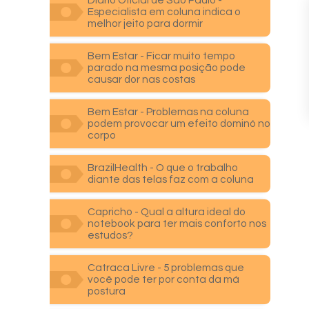
Diário Oficial de São Paulo -
Especialista em coluna indica o
melhor jeito para dormir
Bem Estar - Ficar muito tempo
parado na mesma posição pode
causar dor nas costas
Bem Estar - Problemas na coluna
podem provocar um efeito dominó no
corpo
BrazilHealth - O que o trabalho
diante das telas faz com a coluna
Capricho - Qual a altura ideal do
notebook para ter mais conforto nos
estudos?
Catraca Livre - 5 problemas que
você pode ter por conta da má
postura