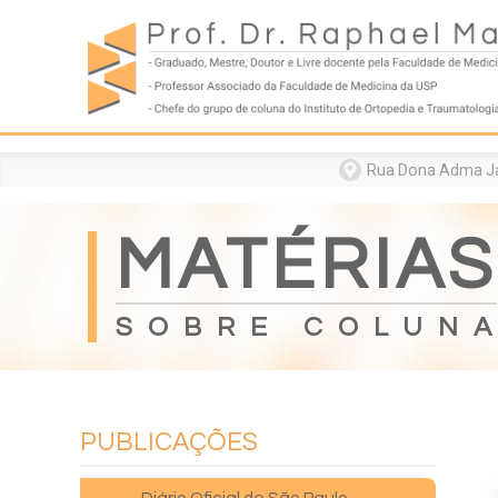
Home
Formação
Entenda sua doença
Rua Dona Adma Jafe
Tratamentos
Matérias
MATÉRIAS
Vídeos
Consultórios
SOBRE COLUN
Contato
PUBLICAÇÕES
Especialista da coluna e suas defor