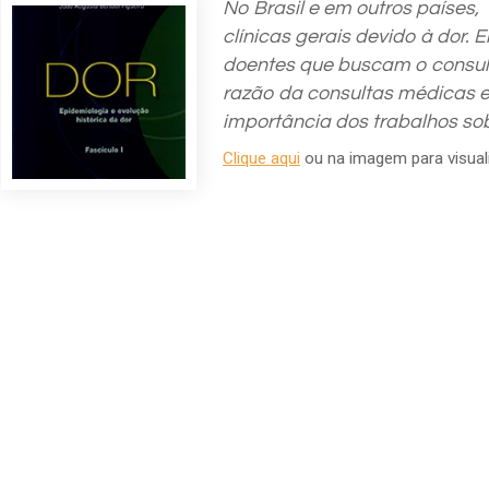
No Brasil e em outros países
clínicas gerais devido à dor.
doentes que buscam o consultó
razão da consultas médicas e
importância dos trabalhos s
Clique aqui
ou na imagem para visuali