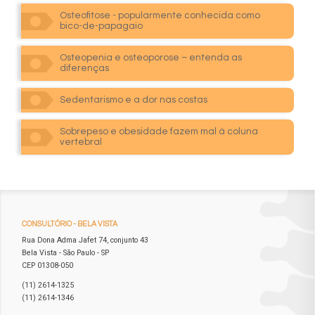
Osteofitose - popularmente conhecida como
bico-de-papagaio
Osteopenia e osteoporose – entenda as
diferenças
Sedentarismo e a dor nas costas
Sobrepeso e obesidade fazem mal à coluna
vertebral
CONSULTÓRIO
- BELA VISTA
Rua Dona Adma Jafet 74, conjunto 43
Bela Vista - São Paulo - SP
CEP 01308-050
(11) 2614-1325
(11) 2614-1346