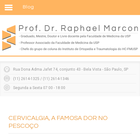
Blog
Home
Formação
Entenda sua doença
Tratamentos
Matérias
Rua Dona Adma Jafet 74, conjunto 43 - Bela Vista - São Paulo, SP
Vídeos
(11) 2614-1325 / (11) 2614-1346
Consultórios
Segunda a Sexta 07:00 - 18:00
Contato
CERVICALGIA, A FAMOSA DOR NO
PESCOÇO