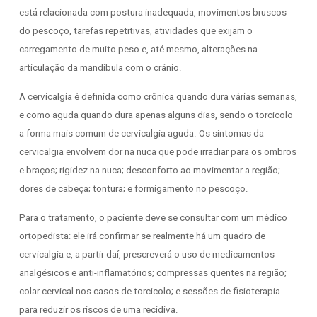
está relacionada com postura inadequada, movimentos bruscos
do pescoço, tarefas repetitivas, atividades que exijam o
carregamento de muito peso e, até mesmo, alterações na
articulação da mandíbula com o crânio.
A cervicalgia é definida como crônica quando dura várias semanas,
e como aguda quando dura apenas alguns dias, sendo o torcicolo
a forma mais comum de cervicalgia aguda. Os sintomas da
cervicalgia envolvem dor na nuca que pode irradiar para os ombros
e braços; rigidez na nuca; desconforto ao movimentar a região;
dores de cabeça; tontura; e formigamento no pescoço.
Para o tratamento, o paciente deve se consultar com um médico
ortopedista: ele irá confirmar se realmente há um quadro de
cervicalgia e, a partir daí, prescreverá o uso de medicamentos
analgésicos e anti-inflamatórios; compressas quentes na região;
colar cervical nos casos de torcicolo; e sessões de fisioterapia
para reduzir os riscos de uma recidiva.